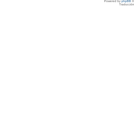
Powered by
phpBB
©
Traducción