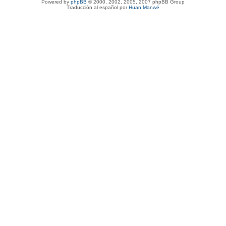
Powered by
phpBB
© 2000, 2002, 2005, 2007 phpBB Group
Traducción al español por
Huan Manwë