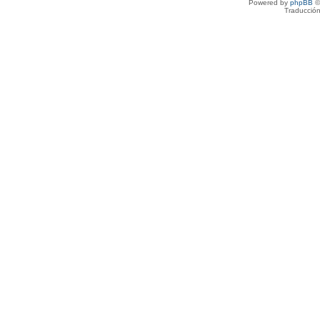
Powered by
phpBB
©
Traducción