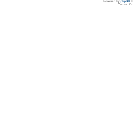
Powered by
phpBB
©
Traducción