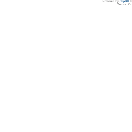
Powered by
phpBB
©
Traducción