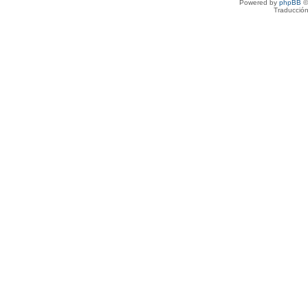
Powered by
phpBB
©
Traducción