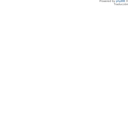
Powered by
phpBB
©
Traducción