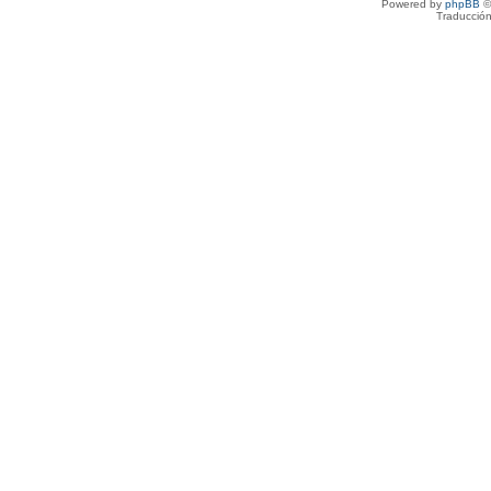
Powered by
phpBB
©
Traducción