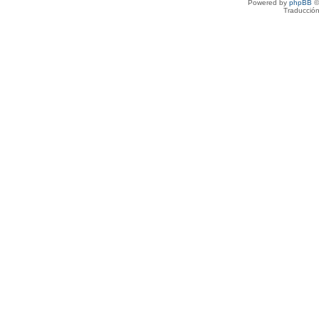
Powered by
phpBB
©
Traducción