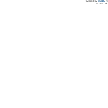
Powered by
phpBB
©
Traducción