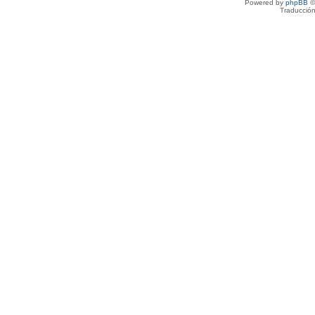
Powered by
phpBB
©
Traducción