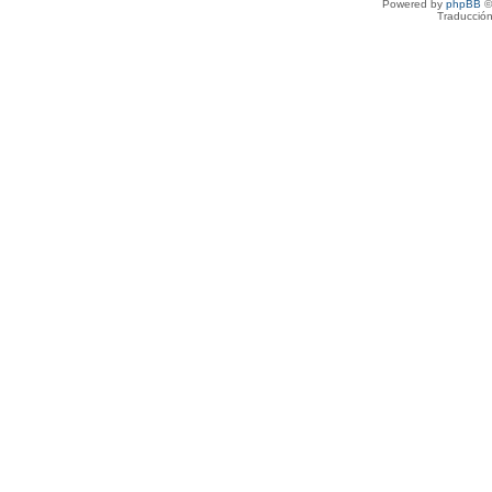
Powered by
phpBB
©
Traducción