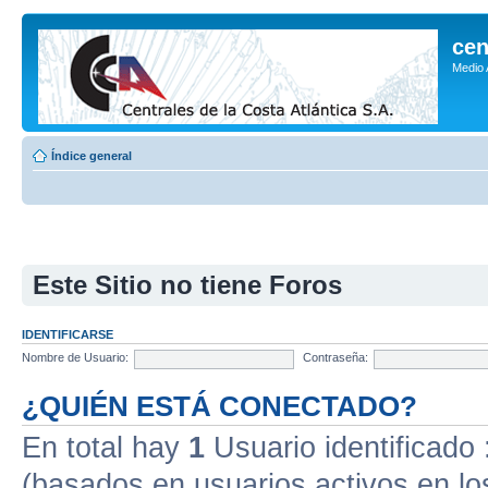
cen
Medio
Índice general
Este Sitio no tiene Foros
IDENTIFICARSE
Nombre de Usuario:
Contraseña:
¿QUIÉN ESTÁ CONECTADO?
En total hay
1
Usuario identificado :
(basados en usuarios activos en lo