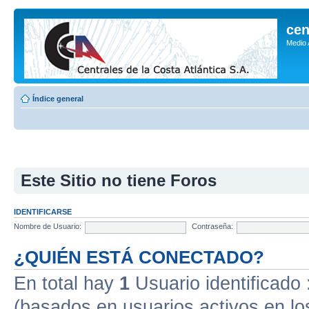
cen
Medio
Índice general
Este Sitio no tiene Foros
IDENTIFICARSE
Nombre de Usuario:
Contraseña:
¿QUIÉN ESTÁ CONECTADO?
En total hay
1
Usuario identificado :
(basados en usuarios activos en lo