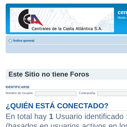
cen
Medio
Índice general
Este Sitio no tiene Foros
IDENTIFICARSE
Nombre de Usuario:
Contraseña:
¿QUIÉN ESTÁ CONECTADO?
En total hay
1
Usuario identificado :
(basados en usuarios activos en lo