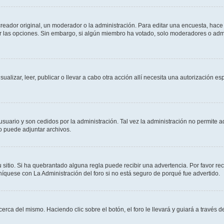
ador original, un moderador o la administración. Para editar una encuesta, hace c
ar las opciones. Sin embargo, si algún miembro ha votado, solo moderadores o admi
sualizar, leer, publicar o llevar a cabo otra acción allí necesita una autorizació
usuario y son cedidos por la administración. Tal vez la administración no permite a
o puede adjuntar archivos.
 sitio. Si ha quebrantado alguna regla puede recibir una advertencia. Por favor re
íquese con La Administración del foro si no está seguro de porqué fue advertido.
cerca del mismo. Haciendo clic sobre el botón, el foro le llevará y guiará a través 