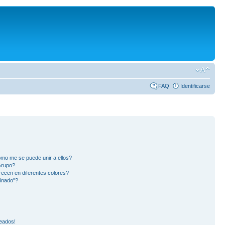
FAQ
Identificarse
mo me se puede unir a ellos?
Grupo?
ecen en diferentes colores?
inado"?
eados!