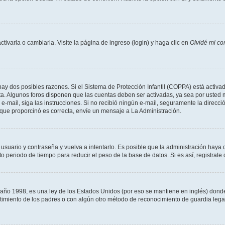
varla o cambiarla. Visite la página de ingreso (login) y haga clic en
Olvidé mi co
hay dos posibles razones. Si el Sistema de Protección Infantil (COPPA) está activad
ta. Algunos foros disponen que las cuentas deben ser activadas, ya sea por usted m
un e-mail, siga las instrucciones. Si no recibió ningún e-mail, seguramente la direc
l que proporcinó es correcta, envíe un mensaje a La Administración.
 usuario y contraseña y vuelva a intentarlo. Es posible que la administración hay
eriodo de tiempo para reducir el peso de la base de datos. Si es así, registrate 
 1998, es una ley de los Estados Unidos (por eso se mantiene en inglés) donde se 
centimiento de los padres o con algún otro método de reconocimiento de guardia lega