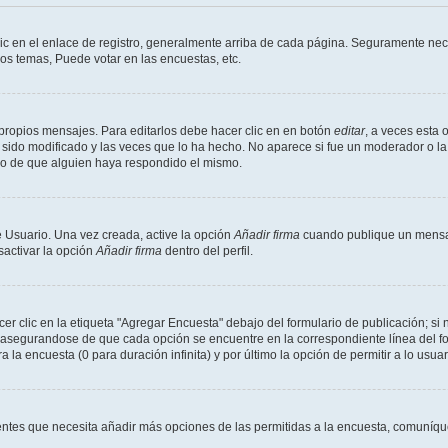
ic en el enlace de registro, generalmente arriba de cada página. Seguramente nece
os temas, Puede votar en las encuestas, etc.
propios mensajes. Para editarlos debe hacer clic en en botón
editar
, a veces esta 
sido modificado y las veces que lo ha hecho. No aparece si fue un moderador o la 
go de que alguien haya respondido el mismo.
 Usuario. Una vez creada, active la opción
Añadir firma
cuando publique un mensaj
sactivar la opción
Añadir firma
dentro del perfil.
 clic en la etiqueta "Agregar Encuesta" debajo del formulario de publicación; si n
, asegurandose de que cada opción se encuentre en la correspondiente línea del 
a la encuesta (0 para duración infinita) y por último la opción de permitir a lo usua
sientes que necesita añadir más opciones de las permitidas a la encuesta, comuníqu