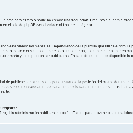
 idioma para el foro o nadie ha creado una traducción. Preguntale al administrador
 en el sitio de phpBB (ver el enlace al final de la página).
 esté viendo los mensajes. Dependiendo de la plantilla que utilice el foro, la p
 que publicaste o el status dentro del foro. La segunda, usualmente una imagen m
n que tamaño y peso pueden ser publicadas. En caso de que no este disponible la 
ad de publicaciones realizadas por el usuario o la posición del mismo dentro del 
, no abuses de mensajeear innecesariamente solo para incrementar su rank. La may
earte.
 registre!
oro, si la administración habilitara la opción. Esto es para prevenir el uso malici