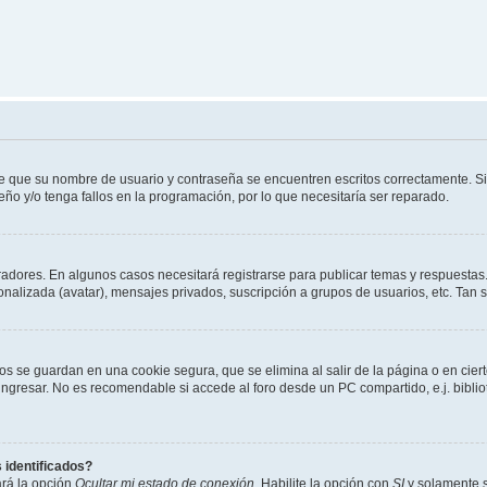
de que su nombre de usuario y contraseña se encuentren escritos correctamente. 
eño y/o tenga fallos en la programación, por lo que necesitaría ser reparado.
radores. En algunos casos necesitará registrarse para publicar temas y respuestas.
sonalizada (avatar), mensajes privados, suscripción a grupos de usuarios, etc. Ta
os se guardan en una cookie segura, que se elimina al salir de la página o en cie
gresar. No es recomendable si accede al foro desde un PC compartido, e.j. bibliotec
 identificados?
ará la opción
Ocultar mi estado de conexión
. Habilite la opción con
SI
y solamente s