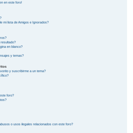
en en este foro!
?
e mi lista de Amigos e Ignorados?
oros?
 resultado?
gina en blanco?
nsajes y temas?
itos
avorito y suscribirme a un tema?
ífico?
este foro?
ntos?
busos o usos ilegales relacionados con este foro?